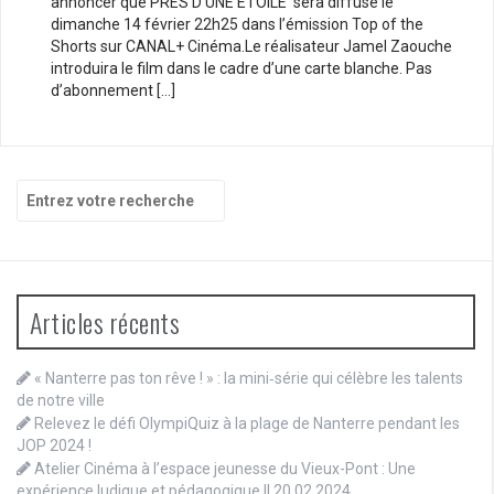
annoncer que PRÈS D’UNE ÉTOILE sera diffusé le
dimanche 14 février 22h25 dans l’émission Top of the
Shorts sur CANAL+ Cinéma.Le réalisateur Jamel Zaouche
introduira le film dans le cadre d’une carte blanche. Pas
d’abonnement […]
Recherche
pour
:
Articles récents
« Nanterre pas ton rêve ! » : la mini‑série qui célèbre les talents
de notre ville
Relevez le défi OlympiQuiz à la plage de Nanterre pendant les
JOP 2024 !
Atelier Cinéma à l’espace jeunesse du Vieux-Pont : Une
expérience ludique et pédagogique || 20.02.2024