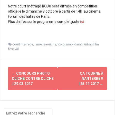
Notre court métrage
KOJO
sera diffusé en compétition
officielle le dimanche 8 octobre à partir de 14h au cinema
Forum des halles de Paris.
Plus d’infos sur le programme complet juste
ici
court metrage
,
jamel zaouche
,
Kojo
,
maik darah
,
urban film
festival
Navigation
←
CONCOURS PHOTO
ÇA TOURNE À
d'article
CLICHE CONTRE CLICHE
NANTERRE !!
|| 29.03.2017
||25.11.2017
→
Recherche