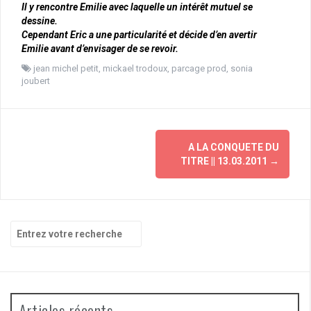
Il y rencontre Emilie avec laquelle un intérêt mutuel se
dessine.
Cependant Eric a une particularité et décide d’en avertir
Emilie
avant d’envisager de se revoir.
jean michel petit
,
mickael trodoux
,
parcage prod
,
sonia
joubert
Navigation
A LA CONQUETE DU
d'article
TITRE || 13.03.2011
→
Recherche
pour
:
Articles récents