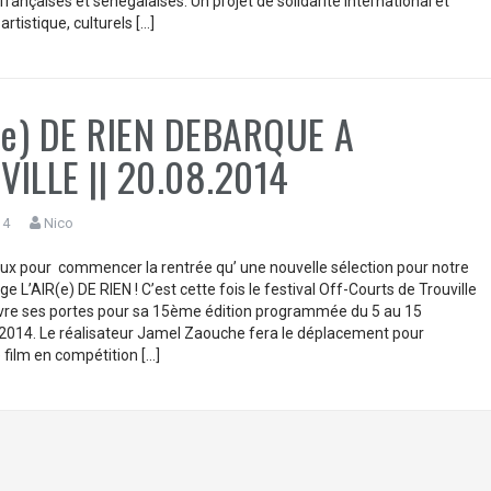
françaises et sénégalaises. Un projet de solidarité international et
rtistique, culturels […]
(e) DE RIEN DEBARQUE A
ILLE || 20.08.2014
14
Nico
ux pour commencer la rentrée qu’ une nouvelle sélection pour notre
e L’AIR(e) DE RIEN ! C’est cette fois le festival Off-Courts de Trouville
vre ses portes pour sa 15ème édition programmée du 5 au 15
014. Le réalisateur Jamel Zaouche fera le déplacement pour
 film en compétition […]