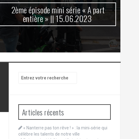
2ème épisode mini série « A part
entière » || 15.06.2023
Recherche
pour
:
Articles récents
« Nanterre pas ton rêve ! » : la mini‑série qui
célèbre les talents de notre ville