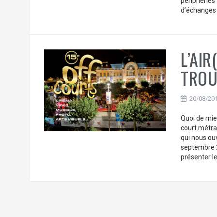
périphéries 
d’échanges a
L’AIR
TROUV
20/08/20
Quoi de mie
court métrag
qui nous ou
septembre 2
présenter le