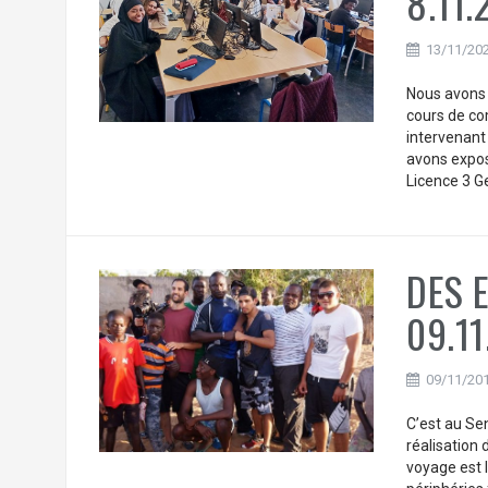
8.11.
13/11/20
Nous avons e
cours de co
intervenant 
avons expos
Licence 3 Ge
DES E
09.11
09/11/20
C’est au Se
réalisation 
voyage est 